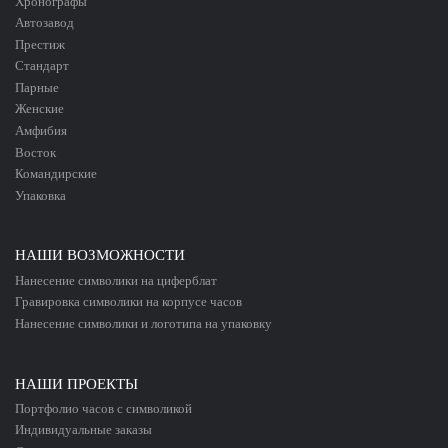
Хронографы
Автозавод
Престиж
Стандарт
Парные
Женские
Амфибия
Восток
Командирские
Упаковка
НАШИ ВОЗМОЖНОСТИ
Нанесение символики
на циферблат
Гравировка символики
на корпусе
часов
Нанесение символики
и логотипа
на упаковку
НАШИ ПРОЕКТЫ
Портфолио
часов с символикой
Индивидуальные
заказы