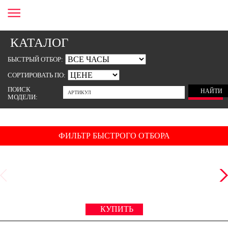
КАТАЛОГ
БЫСТРЫЙ ОТБОР:
СОРТИРОВАТЬ ПО:
ПОИСК
НАЙТИ
МОДЕЛИ:
ФИЛЬТР
БЫСТРОГО ОТБОРА
ХРОНОГРАФЫ
АВТОПОДЗАВОД
ПРЕСТИЖ
БИЗНЕС
КУПИТЬ
СТАНДАРТ