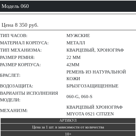
ПАРНЫЕ
Модель 060
ЖЕНСКИЕ
АМФИБИЯ
Цена 8 350 руб.
ВОСТОК
ТИП ЧАСОВ:
МУЖСКИЕ
КОМАНДИРСКИЕ
МАТЕРИАЛ КОРПУСА:
МЕТАЛЛ
УПАКОВКА
ТИП МЕХАНИЗМА:
КВАРЦЕВЫЙ, ХРОНОГРАФ
РАЗМЕР РЕМНЯ:
22 ММ
РАЗМЕР КОРПУСА:
42ММ
РЕМЕНЬ ИЗ НАТУРАЛЬНОЙ
БРАСЛЕТ:
КОЖИ
ВОДОЗАЩИТА:
БРЫЗГОЗАЩИЩЕННЫЕ
ВАРИАНТЫ ИСПОЛНЕНИЯ
060-G, 060-S
МОДЕЛИ:
КВАРЦЕВЫЙ ХРОНОГРАФ
МЕХАНИЗМ:
MIYOTA 0S21 CITIZEN
АРТИКУЛ
Цена за 1 шт. в зависимости от количества
10+