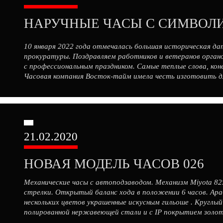
10 января 2022 года отмечалась большая историческая да
прокуратуры. Поздравляем работников и ветеранов органо
с профессиональным праздником. Самые теплые слова, коне
Часовая компания Восток-тайм имела честь изготовить д
специальную серию наручных женских и мужских часов с с
21.02.2020
НОВАЯ МОДЕЛЬ ЧАСОВ 026
Механические часы с автоподзаводом. Механизм Miyota 82
стрелки. Открытый баланс хода в положении 6 часов. Ар
нескольких цветов украшенные искусным гильоше . Круглый 
полированной нержавеющей стали и с IP покрытием золо
мм, толщина 13 мм. Заводная […]