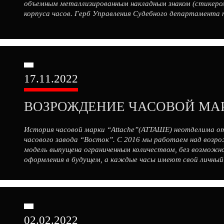
объемным металлизированным накладным знаком (стикеро
корпуса часов. Герб Управления Судебного департамента 
помощью лазерной гравировки. Проект представлен на дву
17.11.2022
ВОЗРОЖДЕНИЕ ЧАСОВОЙ МА
История часовой марки “Attache”(АТТАШЕ) неотделима от
часового завода “Восток”. С 2016 мы работаем над возро
модель выпущена ограниченным количеством, без возможн
оформления в будущем, а каждые часы имеют свой личный 
можете узнать часы какого выпуска вы […]
02.02.2022