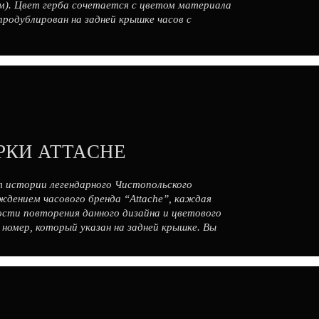
м). Цвет герба сочетается с цветом материала
продублирован на задней крышке часов с
х популярных моделях часов […]
РКИ ATTACHE
 истории легендарного Чистопольского
ждением часового бренда “Attache”, каждая
ости повторения данного дизайна и цветового
номер, который указан на задней крышке. Вы