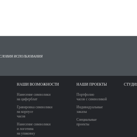
СЛОВИЯ ИСПОЛЬЗОВАНИЯ
НАШИ ВОЗМОЖНОСТИ
НАШИ ПРОЕКТЫ
СТУДИ
Нанесение символики
Портфолио
на циферблат
часов с символикой
Гравировка символики
Индивидуальные
на корпусе
заказы
часов
Специальные
Нанесение символики
проекты
и логотипа
на упаковку